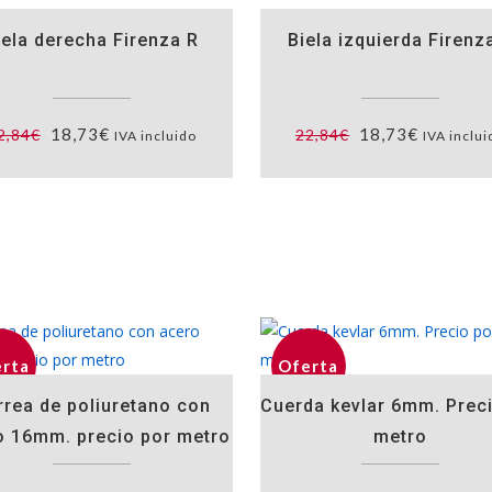
iela derecha Firenza R
Biela izquierda Firenz
El
El
El
El
18,73
€
18,73
€
2,84
€
22,84
€
IVA incluido
IVA inclui
precio
precio
precio
precio
original
actual
original
actual
era:
es:
era:
es:
22,84€.
18,73€.
22,84€.
18,73€.
rta
Oferta
rrea de poliuretano con
Cuerda kevlar 6mm. Prec
o 16mm. precio por metro
metro