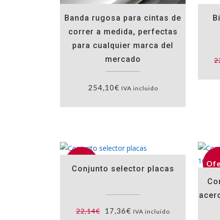
Banda rugosa para cintas de
B
correr a medida, perfectas
para cualquier marca del
mercado
2
254,10
€
IVA incluido
Oferta
Ofe
Conjunto selector placas
Co
acer
El
El
17,36
€
22,14
€
IVA incluido