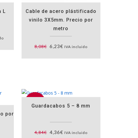
a L
Cable de acero plástificado
vinilo 3X5mm. Precio por
metro
do
El
El
6,23
€
8,08
€
IVA incluido
precio
precio
original
actual
era:
es:
8,08€.
6,23€.
Oferta
Guardacabos 5 – 8 mm
io por
El
El
4,36
€
4,84
€
IVA incluido