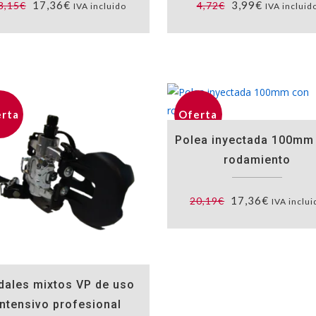
El
El
El
El
17,36
€
3,99
€
8,15
€
4,72
€
IVA incluido
IVA incluid
precio
precio
precio
precio
original
actual
original
actual
era:
es:
era:
es:
18,15€.
17,36€.
4,72€.
3,99€.
rta
Oferta
Polea inyectada 100mm
rodamiento
El
El
17,36
€
20,19
€
IVA inclui
precio
precio
original
actual
era:
es:
20,19€.
17,36€.
dales mixtos VP de uso
intensivo profesional