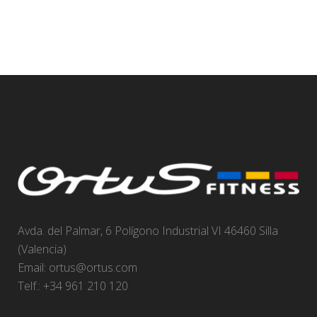
Avda. del Palmar, 6 Polígono Industrial VI 46460 Silla
(Valencia)
Email:
ortus@ortus.com
Telf.: +34 961 210 120