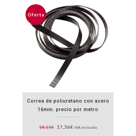
Oferta
Correa de poliuretano con acero
16mm. precio por metro
El
El
17,36
€
18,15
€
IVA incluido
precio
precio