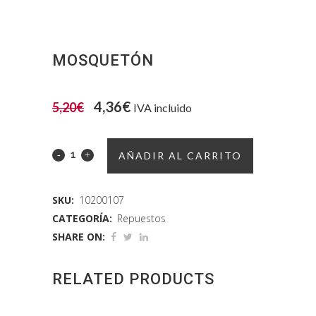
MOSQUETÓN
El
El
4,36
€
5,20
€
IVA incluido
precio
precio
original
actual
AÑADIR AL CARRITO
era:
es:
5,20€.
4,36€.
SKU:
10200107
CATEGORÍA:
Repuestos
SHARE ON:
RELATED PRODUCTS