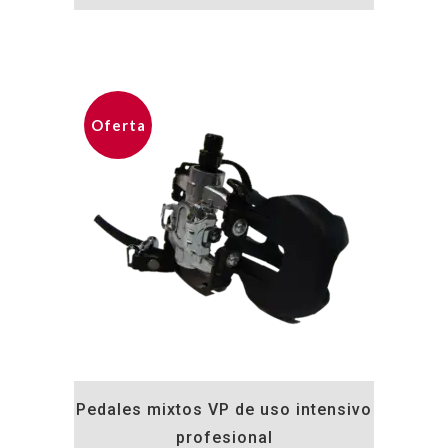
original
actual
era:
es:
18,15€.
17,36€.
Oferta
Pedales mixtos VP de uso intensivo
profesional