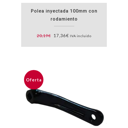
Polea inyectada 100mm con
rodamiento
El
El
17,36
€
20,19
€
IVA incluido
precio
precio
original
actual
era:
es:
20,19€.
17,36€.
Oferta