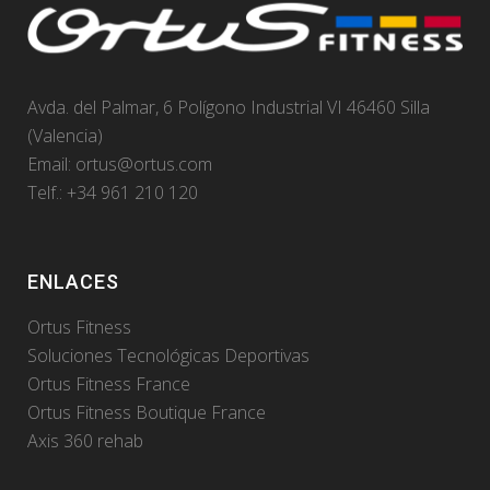
Avda. del Palmar, 6 Polígono Industrial VI 46460 Silla
(Valencia)
Email:
ortus@ortus.com
Telf.: +34 961 210 120
ENLACES
Ortus Fitness
Soluciones Tecnológicas Deportivas
Ortus Fitness France
Ortus Fitness Boutique France
Axis 360 rehab