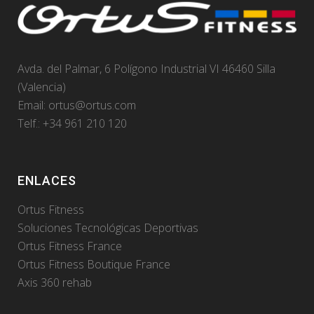
Avda. del Palmar, 6 Polígono Industrial VI 46460 Silla
(Valencia)
Email:
ortus@ortus.com
Telf.: +34 961 210 120
ENLACES
Ortus Fitness
Soluciones Tecnológicas Deportivas
Ortus Fitness France
Ortus Fitness Boutique France
Axis 360 rehab